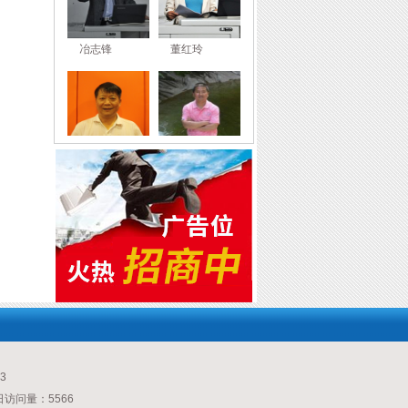
冶志锋
董红玲
王炳文
李春荣
冶志锋
董红玲
3
今日访问量：5566