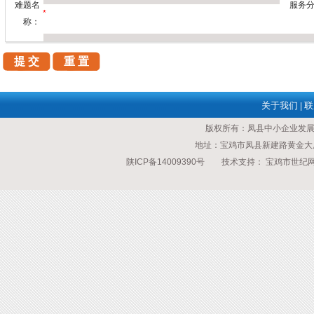
难题名
服务分
*
称：
需求概
述：
备注说
关于我们
联
|
明：
版权所有：凤县中小企业发
验 证
*
(填写前先点击验证码图刷新验证码！)
地址：宝鸡市凤县新建路黄金大厦 传
码:
陕ICP备14009390号
技术支持：
宝鸡市世纪