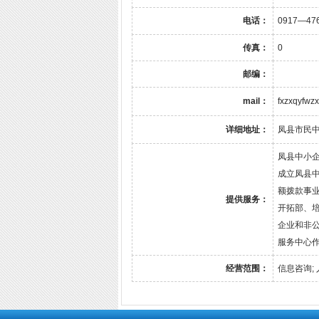
电话：
0917—47
传真：
0
邮编：
mail：
fxzxqyfw
详细地址：
凤县市民
凤县中小企
成立凤县
额拨款事
提供服务：
开拓部、
企业和非
服务中心
经营范围：
信息咨询; 