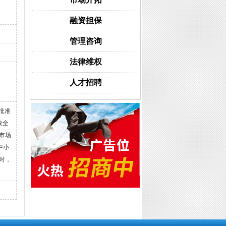
融资担保
管理咨询
法律维权
人才招聘
批准
政全
市场
中小
时，