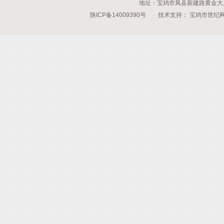
地址：宝鸡市凤县新建路黄金大厦 传
陕ICP备14009390号
技术支持：
宝鸡市世纪