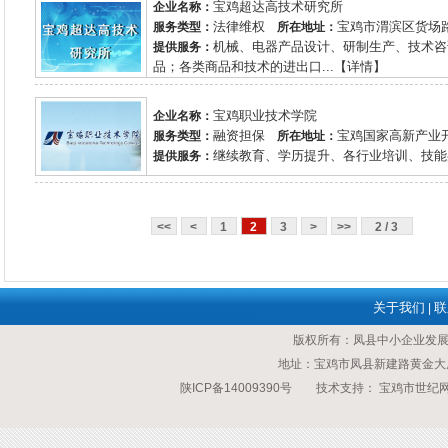
宝鸡超达高技术研究所
企业名称：
法律维权
宝鸡市渭滨区货场
服务类型：
所在地址：
机械、电器产品设计、研制生产、技术咨
提供服务：
品；各类商品和技术的进出口...【详情】
宝鸡职业技术学院
企业名称：
融资担保
宝鸡国家高新产业开
服务类型：
所在地址：
继续教育、学历提升、各行业培训、技能鉴
提供服务：
<<
<
1
2
3
>
>>
2 / 3
关于我们
联
|
版权所有：凤县中小企业发
地址：宝鸡市凤县新建路黄金大厦 传
陕ICP备14009390号
技术支持：
宝鸡市世纪