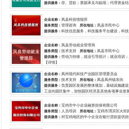
存、贷款；票据承兑与贴现；代理资金结算
提供服务：
凤县科技情报所
企业名称：
管理咨询
凤县市民中心
服务类型：
所在地址：
科技信息服务，科技服务平台建设，科技培
提供服务：
凤县劳动就业管理局
企业名称：
技术支持
凤县市民中心
服务类型：
所在地址：
劳动力转移，就业引导统计；就业培训；人
提供服务：
【详情】
凤州现代科技产业园区管理委员会
企业名称：
技术支持
凤县凤州镇东街
服务类型：
所在地址：
负责园区发展的整体规划，基础设施建设
提供服务：
工业向园区集中，加快园区经济及其他各项事业发展。
宝鸡市中小企业融资担保有限公司
企业名称：
人员培训
宝鸡市渭滨区火炬路
服务类型：
所在地址：
对宝鸡地区的中小企业在银行贷款提供担保
提供服务：