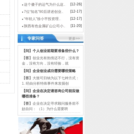
[12-26]
这个傻子的运气为什么这..
[12-17]
7位“知名”90后讲述创业..
[12-17]
“年轻人”徐小平投资理..
[11-20]
陕西有色金属矿山公司小..
专家问答
更多>>
【问】
个人创业前期要准备些什么？
【答】
创业光有热情还不行，没有资
金，没有方向，没有经验，就
【问】
企业创业成功需要哪些策略
【答】
大致可归纳为以下七种方式：
1. 经由分析特殊事件来发掘创
【问】
企业在决定请咨询公司前应做
哪些准备？
【答】
企业在决定寻求顾问服务前不
妨自问： （1）为什么需要聘