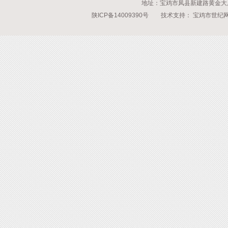
地址：宝鸡市凤县新建路黄金大厦 传
陕ICP备14009390号
技术支持：
宝鸡市世纪