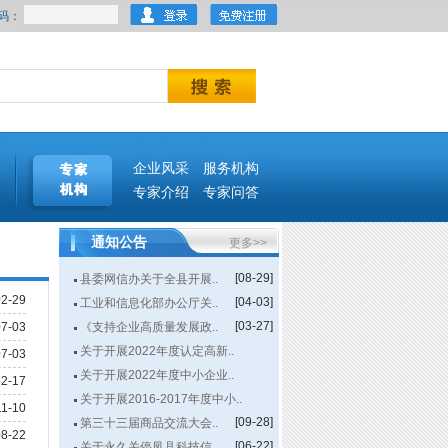
码：
企业风采
服务机构
专家介绍
专家问答
通知公告
更多>>
[08-29]
县委网信办关于全县开展..
2-29
[04-03]
工业和信息化部办公厅关..
[03-27]
7-03
《支持企业高质量发展政..
关于开展2022年度认定高新..
7-03
[03-27]
关于开展2022年度中小企业..
2-17
[03-14]
关于开展2016-2017年度中小..
11-10
[09-28]
[11-01]
第三十三届商品交流大会..
8-22
[06-22]
关于永久关停凤县科技信..