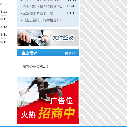
8-22
[05-16]
关于启用下属单位凤县中..
8-22
[01-19]
企业需求调查表下载
8-15
《走进褚橙，行学悟道》2..
[10-09]
8-15
8-15
8-15
企业需求
更多>>
没有企业需求...！